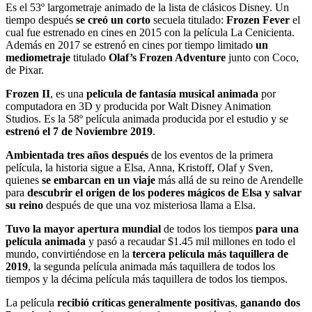
Es el 53º largometraje animado de la lista de clásicos Disney. Un
tiempo después
se creó un corto
secuela titulado:
Frozen Fever
el
cual fue estrenado en cines en 2015 con la película La Cenicienta.
Además en 2017 se estrenó en cines por tiempo limitado
un
mediometraje
titulado
Olaf’s Frozen Adventure
junto con Coco,
de Pixar.
Frozen II
, es una
película de fantasía musical animada
por
computadora en 3D y producida por Walt Disney Animation
Studios. Es la 58º película animada producida por el estudio y se
estrenó el 7 de Noviembre 2019
.
Ambientada tres años después
de los eventos de la primera
película, la historia sigue a Elsa, Anna, Kristoff, Olaf y Sven,
quienes
se embarcan en un viaje
más allá de su reino de Arendelle
para
descubrir el origen de los poderes mágicos de Elsa y salvar
su reino
después de que una voz misteriosa llama a Elsa.
Tuvo la mayor apertura mundial
de todos los tiempos
para una
película animada
y pasó a recaudar $1.45 mil millones en todo el
mundo, convirtiéndose en la
tercera película más taquillera de
2019
, la segunda película animada más taquillera de todos los
tiempos y la décima película más taquillera de todos los tiempos.
La película
recibió críticas generalmente positivas
,
ganando dos