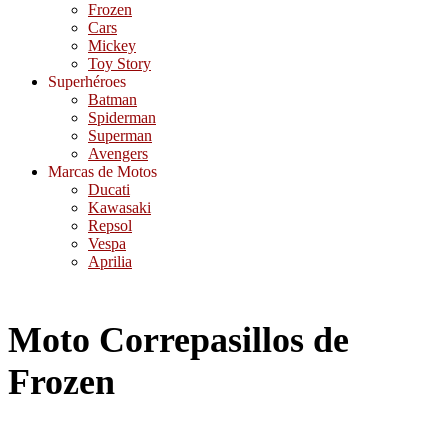
Frozen
Cars
Mickey
Toy Story
Superhéroes
Batman
Spiderman
Superman
Avengers
Marcas de Motos
Ducati
Kawasaki
Repsol
Vespa
Aprilia
Moto Correpasillos de
Frozen