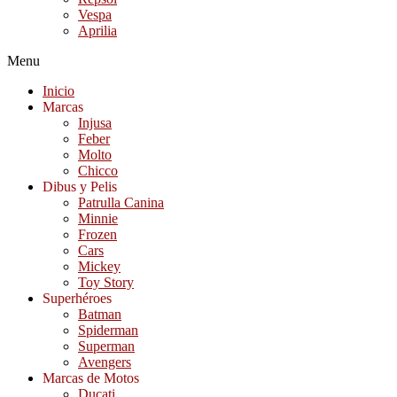
Vespa
Aprilia
Menu
Inicio
Marcas
Injusa
Feber
Molto
Chicco
Dibus y Pelis
Patrulla Canina
Minnie
Frozen
Cars
Mickey
Toy Story
Superhéroes
Batman
Spiderman
Superman
Avengers
Marcas de Motos
Ducati