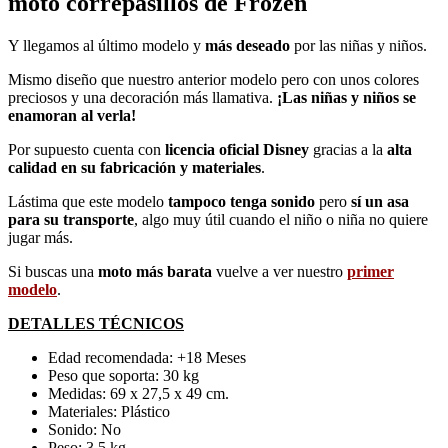
moto correpasillos de Frozen
Y llegamos al último modelo y
más deseado
por las niñas y niños.
Mismo diseño que nuestro anterior modelo pero con unos colores
preciosos y una decoración más llamativa.
¡Las niñas y niños se
enamoran al verla!
Por supuesto cuenta con
licencia oficial Disney
gracias a la
alta
calidad en su fabricación y materiales
.
Lástima que este modelo
tampoco tenga sonido
pero
sí un asa
para su transporte
, algo muy útil cuando el niño o niña no quiere
jugar más.
Si buscas una
moto más barata
vuelve a ver nuestro
primer
modelo
.
DETALLES TÉCNICOS
Edad recomendada: +18 Meses
Peso que soporta: 30 kg
Medidas: 69 x 27,5 x 49 cm.
Materiales: Plástico
Sonido: No
Peso: 3,5 kg