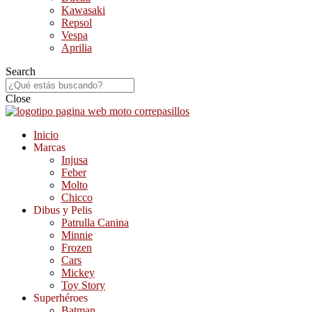
Kawasaki
Repsol
Vespa
Aprilia
Search
Close
Inicio
Marcas
Injusa
Feber
Molto
Chicco
Dibus y Pelis
Patrulla Canina
Minnie
Frozen
Cars
Mickey
Toy Story
Superhéroes
Batman