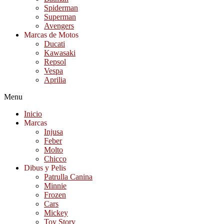
Spiderman
Superman
Avengers
Marcas de Motos
Ducati
Kawasaki
Repsol
Vespa
Aprilia
Menu
Inicio
Marcas
Injusa
Feber
Molto
Chicco
Dibus y Pelis
Patrulla Canina
Minnie
Frozen
Cars
Mickey
Toy Story