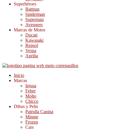
Superhéroes
Batman
Spiderman
Superman
Avengers
Marcas de Motos
Ducati
Kawasaki
Repsol
Vespa
Aprilia
Inicio
Marcas
Injusa
Feber
Molto
Chicco
Dibus y Pelis
Patrulla Canina
Minnie
Frozen
Cars