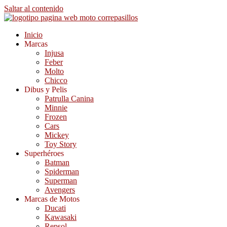
Saltar al contenido
Inicio
Marcas
Injusa
Feber
Molto
Chicco
Dibus y Pelis
Patrulla Canina
Minnie
Frozen
Cars
Mickey
Toy Story
Superhéroes
Batman
Spiderman
Superman
Avengers
Marcas de Motos
Ducati
Kawasaki
Repsol