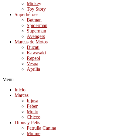
Mickey
Toy Story
Superhéroes
Batman
Spiderman
Superman
Avengers
Marcas de Motos
Ducati
Kawasaki
Repsol
Vespa
Aprilia
Menu
Inicio
Marcas
Injusa
Feber
Molto
Chicco
Dibus y Pelis
Patrulla Canina
Minnie