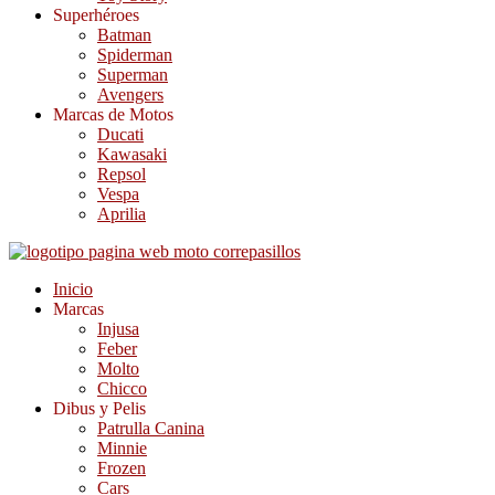
Superhéroes
Batman
Spiderman
Superman
Avengers
Marcas de Motos
Ducati
Kawasaki
Repsol
Vespa
Aprilia
Inicio
Marcas
Injusa
Feber
Molto
Chicco
Dibus y Pelis
Patrulla Canina
Minnie
Frozen
Cars