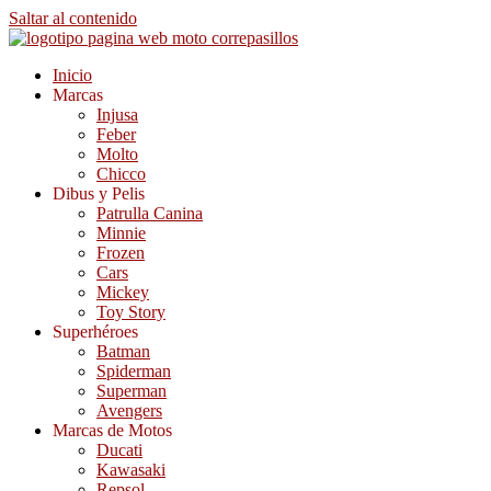
Saltar al contenido
Inicio
Marcas
Injusa
Feber
Molto
Chicco
Dibus y Pelis
Patrulla Canina
Minnie
Frozen
Cars
Mickey
Toy Story
Superhéroes
Batman
Spiderman
Superman
Avengers
Marcas de Motos
Ducati
Kawasaki
Repsol