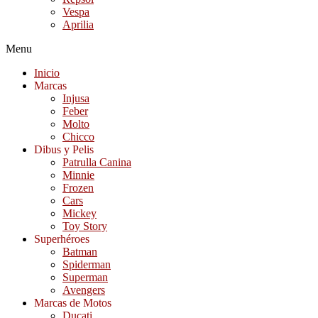
Vespa
Aprilia
Menu
Inicio
Marcas
Injusa
Feber
Molto
Chicco
Dibus y Pelis
Patrulla Canina
Minnie
Frozen
Cars
Mickey
Toy Story
Superhéroes
Batman
Spiderman
Superman
Avengers
Marcas de Motos
Ducati