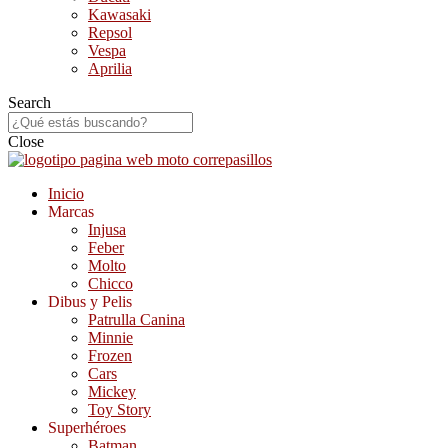
Kawasaki
Repsol
Vespa
Aprilia
Search
Close
Inicio
Marcas
Injusa
Feber
Molto
Chicco
Dibus y Pelis
Patrulla Canina
Minnie
Frozen
Cars
Mickey
Toy Story
Superhéroes
Batman