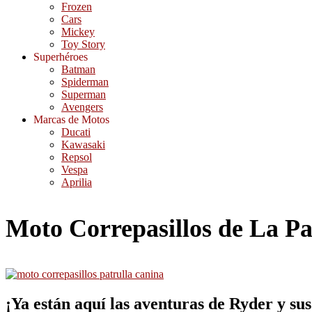
Frozen
Cars
Mickey
Toy Story
Superhéroes
Batman
Spiderman
Superman
Avengers
Marcas de Motos
Ducati
Kawasaki
Repsol
Vespa
Aprilia
Moto Correpasillos de La Pa
¡Ya están aquí las aventuras de Ryder y su