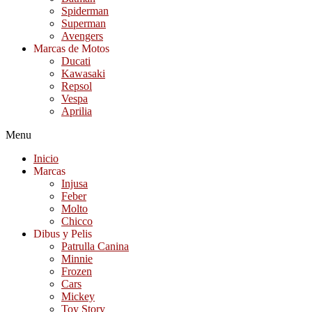
Spiderman
Superman
Avengers
Marcas de Motos
Ducati
Kawasaki
Repsol
Vespa
Aprilia
Menu
Inicio
Marcas
Injusa
Feber
Molto
Chicco
Dibus y Pelis
Patrulla Canina
Minnie
Frozen
Cars
Mickey
Toy Story