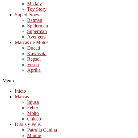
Mickey
Toy Story
Superhéroes
Batman
Spiderman
Superman
Avengers
Marcas de Motos
Ducati
Kawasaki
Repsol
Vespa
Aprilia
Menu
Inicio
Marcas
Injusa
Feber
Molto
Chicco
Dibus y Pelis
Patrulla Canina
Minnie