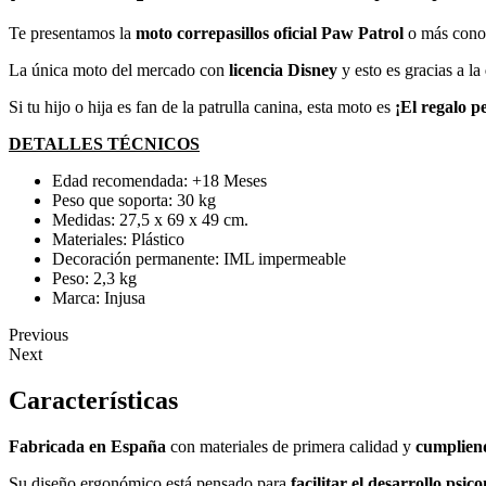
Te presentamos la
moto correpasillos oficial Paw Patrol
o más cono
La única moto del mercado con
licencia Disney
y esto es gracias a la
Si tu hijo o hija es fan de la patrulla canina, esta moto es
¡El regalo p
DETALLES TÉCNICOS
Edad recomendada: +18 Meses
Peso que soporta: 30 kg
Medidas: 27,5 x 69 x 49 cm.
Materiales: Plástico
Decoración permanente: IML impermeable
Peso: 2,3 kg
Marca: Injusa
Previous
Next
Características
Fabricada en España
con materiales de primera calidad y
cumplien
Su diseño ergonómico está pensado para
facilitar el desarrollo psic