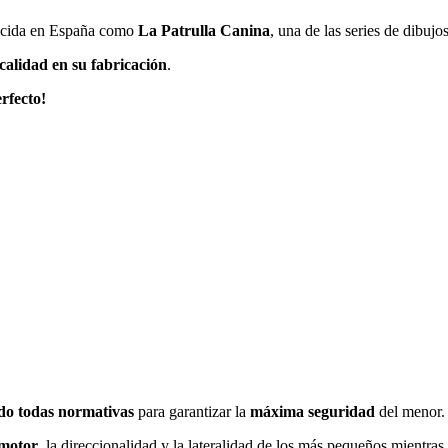
cida en España como
La Patrulla Canina
, una de las series de dibuj
calidad en su fabricación
.
erfecto!
do todas normativas
para garantizar la
máxima seguridad
del menor.
omotor
, la direccionalidad y la lateralidad de los más pequeños mientras