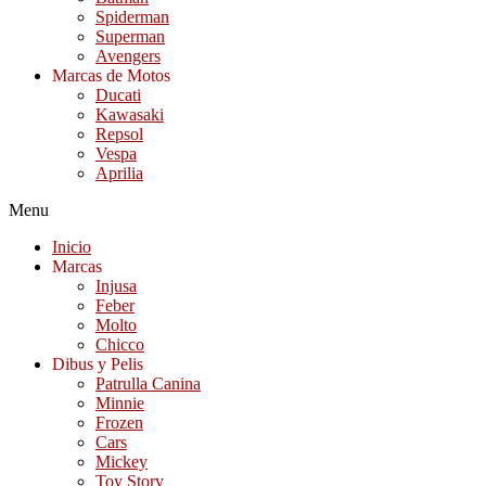
Spiderman
Superman
Avengers
Marcas de Motos
Ducati
Kawasaki
Repsol
Vespa
Aprilia
Menu
Inicio
Marcas
Injusa
Feber
Molto
Chicco
Dibus y Pelis
Patrulla Canina
Minnie
Frozen
Cars
Mickey
Toy Story