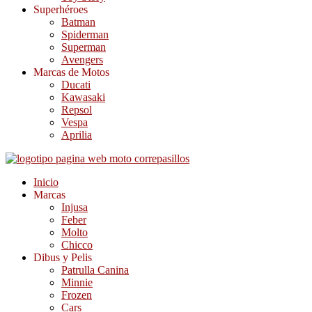
Superhéroes
Batman
Spiderman
Superman
Avengers
Marcas de Motos
Ducati
Kawasaki
Repsol
Vespa
Aprilia
Inicio
Marcas
Injusa
Feber
Molto
Chicco
Dibus y Pelis
Patrulla Canina
Minnie
Frozen
Cars