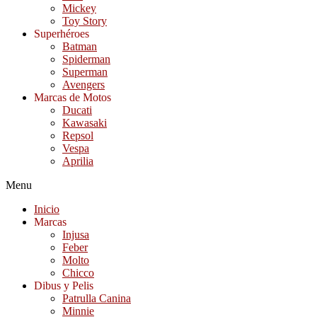
Mickey
Toy Story
Superhéroes
Batman
Spiderman
Superman
Avengers
Marcas de Motos
Ducati
Kawasaki
Repsol
Vespa
Aprilia
Menu
Inicio
Marcas
Injusa
Feber
Molto
Chicco
Dibus y Pelis
Patrulla Canina
Minnie