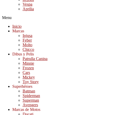
Vespa
Aprilia
Menu
Inicio
Marcas
Injusa
Feber
Molto
Chicco
Dibus y Pelis
Patrulla Canina
Minnie
Frozen
Cars
Mickey
Toy Story
Superhéroes
Batman
Spiderman
Superman
Avengers
Marcas de Motos
Ducati