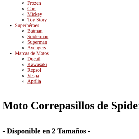
Frozen
Cars
Mickey
Toy Story
Superhéroes
Batman
Spiderman
Superman
Avengers
Marcas de Motos
Ducati
Kawasaki
Repsol
Vespa
Aprilia
Moto Correpasillos de Spid
- Disponible en 2 Tamaños -