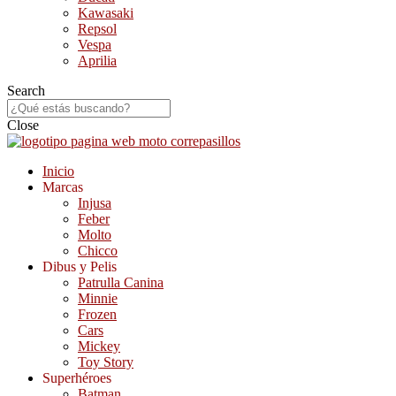
Kawasaki
Repsol
Vespa
Aprilia
Search
Close
Inicio
Marcas
Injusa
Feber
Molto
Chicco
Dibus y Pelis
Patrulla Canina
Minnie
Frozen
Cars
Mickey
Toy Story
Superhéroes
Batman