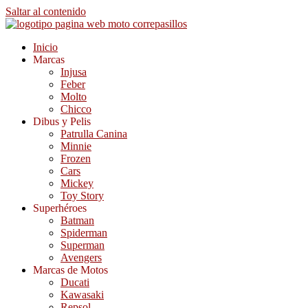
Saltar al contenido
Inicio
Marcas
Injusa
Feber
Molto
Chicco
Dibus y Pelis
Patrulla Canina
Minnie
Frozen
Cars
Mickey
Toy Story
Superhéroes
Batman
Spiderman
Superman
Avengers
Marcas de Motos
Ducati
Kawasaki
Repsol